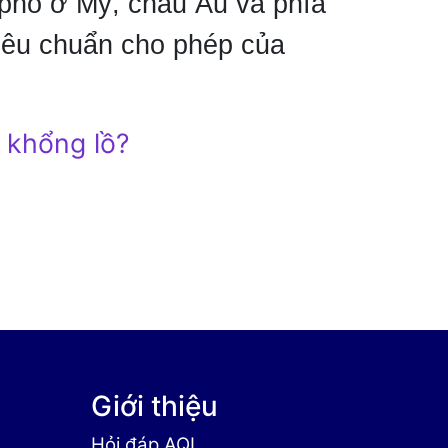
 phố ở Mỹ, châu Âu và phía
iêu chuẩn cho phép của
 khổng lồ?
Giới thiệu
Hỏi đáp AQI