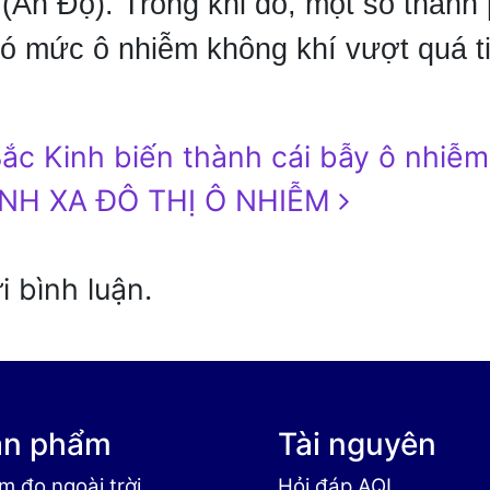
(Ấn Độ). Trong khi đó, một số thành
ó mức ô nhiễm không khí vượt quá t
ắc Kinh biến thành cái bẫy ô nhiễm
NH XA ĐÔ THỊ Ô NHIỄM
 bình luận.
ản phẩm
Tài nguyên
m đo ngoài trời
Hỏi đáp AQI