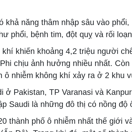
ó khả năng thâm nhập sâu vào phổi, 
ư phổi, bệnh tim, đột quỵ và rối loạ
hí khiến khoảng 4,2 triệu người chế
 Phi chịu ảnh hưởng nhiều nhất. Cò
n ô nhiễm không khí xảy ra ở 2 khu v
 ở Pakistan, TP Varanasi và Kanpur
ập Saudi là những đô thị có nồng độ 
 20 thành phố ô nhiễm nhất thế giới