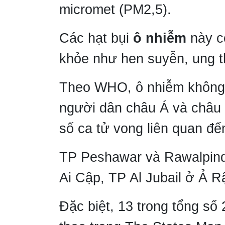
micromet (PM2,5).
Các hạt bụi
ô nhiễm
này c
khỏe như hen suyễn, ung th
Theo WHO, ô nhiễm không k
người dân châu Á và châu
số ca tử vong liên quan đế
TP Peshawar và Rawalpindi
Ai Cập, TP Al Jubail ở Ả R
Đặc biệt, 13 trong tổng số