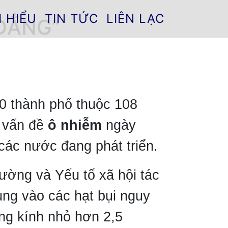
M HIỂU
TIN TỨC
LIÊN LẠC
ĐẲNG”
00 thành phố thuộc 108
g vấn đề
ô nhiễm
ngày
 các nước đang phát triển.
ường và Yếu tố xã hội tác
ung vào các hạt bụi nguy
ng kính nhỏ hơn 2,5