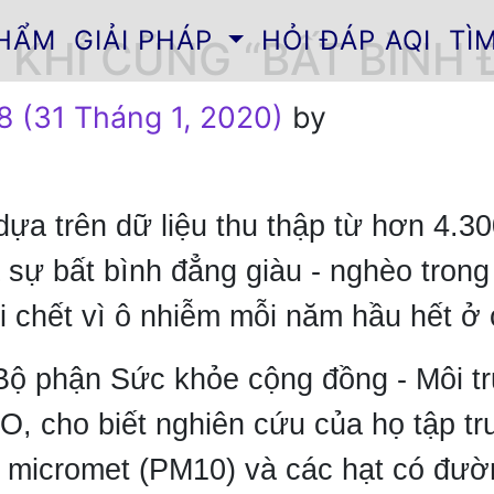
PHẨM
GIẢI PHÁP
HỎI ĐÁP AQI
TÌ
KHÍ CŨNG “BẤT BÌNH 
8
(31 Tháng 1, 2020)
by
dựa trên dữ liệu thu thập từ hơn 4.3
a sự bất bình đẳng giàu - nghèo tron
ời chết vì ô nhiễm mỗi năm hầu hết ở
Bộ phận Sức khỏe cộng đồng - Môi tr
, cho biết nghiên cứu của họ tập tr
 micromet (PM10) và các hạt có đườ