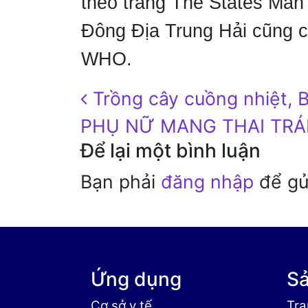
theo trang The States Man 
Đông Địa Trung Hải cũng c
WHO.
Post navigation
Trồng cây cuồng nhiệt, B
PHỤ NỮ MANG THAI TRÁ
Để lại một bình luận
Bạn phải
đăng nhập
để gửi
Ứng dụng
S
Cơ sở y tế
Trạ