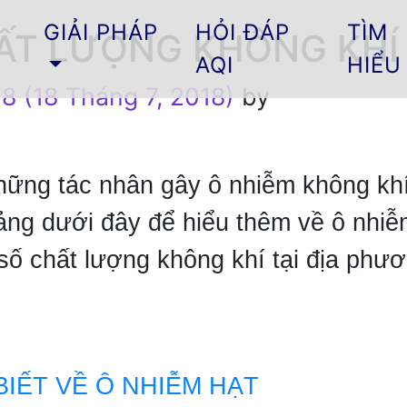
GIẢI PHÁP
HỎI ĐÁP
TÌM
T LƯỢNG KHÔNG KHÍ 
AQI
HIỂU
18
(18 Tháng 7, 2018)
by
hững tác nhân gây ô nhiễm không khí
ảng dưới đây để hiểu thêm về ô nhi
số chất lượng không khí tại địa phươ
BIẾT VỀ Ô NHIỄM HẠT