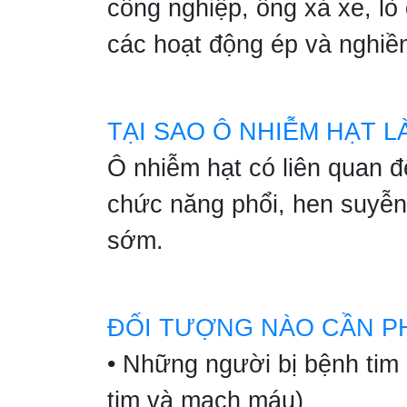
công nghiệp, ống xả xe, lò
các hoạt động ép và nghiề
TẠI SAO Ô NHIỄM HẠT L
Ô nhiễm hạt có liên quan 
chức năng phổi, hen suyễn,
sớm.
ĐỐI TƯỢNG NÀO CẦN PH
• Những người bị bệnh tim
tim và mạch máu)