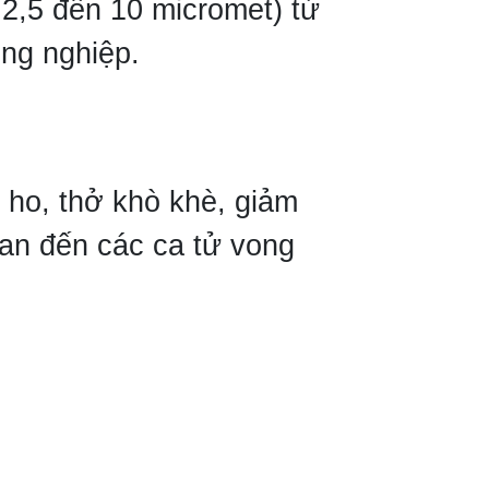
 2,5 đến 10 micromet) từ
ông nghiệp.
 ho, thở khò khè, giảm
uan đến các ca tử vong