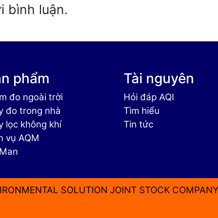
 bình luận.
ản phẩm
Tài nguyên
m đo ngoài trời
Hỏi đáp AQI
 đo trong nhà
Tìm hiểu
 lọc không khí
Tin tức
h vụ AQM
 Man
IRONMENTAL SOLUTION JOINT STOCK COMPANY 1A 