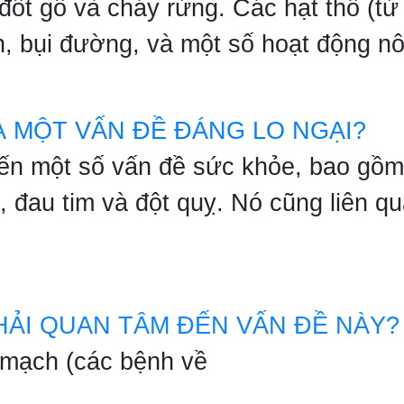
 đốt gỗ và cháy rừng. Các hạt thô (từ
n, bụi đường, và một số hoạt động n
À MỘT VẤN ĐỀ ĐÁNG LO NGẠI?
đến một số vấn đề sức khỏe, bao gồm
 đau tim và đột quỵ. Nó cũng liên q
ẢI QUAN TÂM ĐẾN VẤN ĐỀ NÀY?
 mạch (các bệnh về