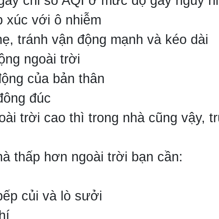
ngày chỉ số AQI ở mức độ gây nguy h
p xúc với ô nhiễm
ẹ, tránh vận động mạnh và kéo dài
ộng ngoài trời
 động của bản thân
đông đúc
i trời cao thì trong nhà cũng vậy, t
à thấp hơn ngoài trời bạn cần:
bếp củi và lò sưởi
hí