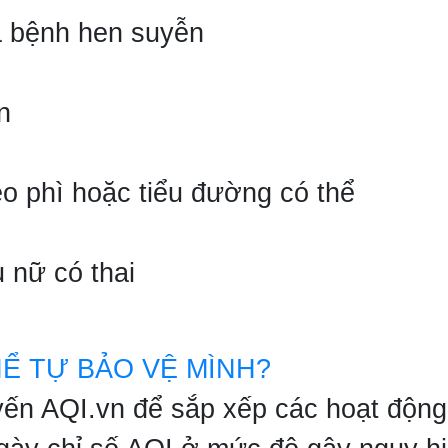
cả bệnh hen suyễn
n
éo phì hoặc tiểu đường có thể
ụ nữ có thai
HỂ TỰ BẢO VỆ MÌNH?
yến AQI.vn để sắp xếp các hoạt động