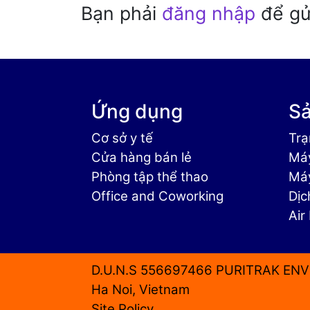
Bạn phải
đăng nhập
để gửi
Ứng dụng
S
Cơ sở y tế
Trạ
Cửa hàng bán lẻ
Máy
Phòng tập thể thao
Máy
Office and Coworking
Dịc
Air
D.U.N.S 556697466 PURITRAK ENV
Ha Noi, Vietnam
Site Policy