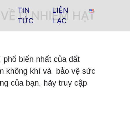
TIN
LIÊN
VỀ Ô NHIỄM HẠT
TỨC
LẠC
 phổ biến nhất của đất
ễm không khí và bảo vệ sức
ng của bạn, hãy truy cập