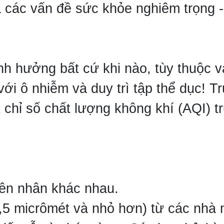
ra các vấn đề sức khỏe nghiêm trọng
nh hưởng bất cứ khi nào, tùy thuộc v
 với ô nhiễm và duy trì tập thể dục! 
 chỉ số chất lượng không khí (AQI) t
ên nhân khác nhau.
,5 micrômét và nhỏ hơn) từ các nhà m