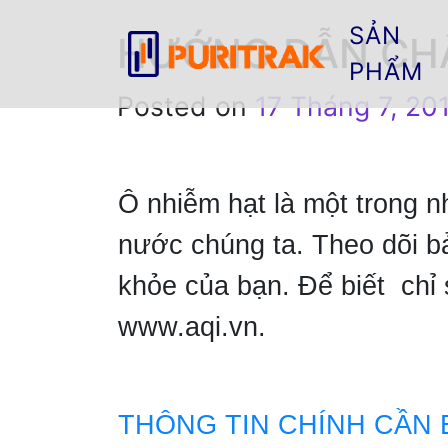
SẢN
HƯỚNG DẪN CHẤ
PHẨM
Posted on
17 Tháng 7, 20
Ô nhiễm hạt là một trong n
nước chúng ta. Theo dõi b
khỏe của bạn. Để biết chỉ 
www.aqi.vn.
THÔNG TIN CHÍNH CẦN 