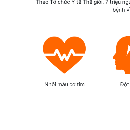
Theo Tổ chức Y tế Thế giới, 7 triệu 
bệnh v
Nhồi máu cơ tim
Đột