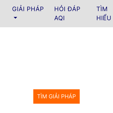
GIẢI PHÁP
HỎI ĐÁP
TÌM
AQI
HIỂU
 CẦN LÀM SẠCH KH
hiễm Không Khí: Vấn Nạn Toàn
TÌM GIẢI PHÁP