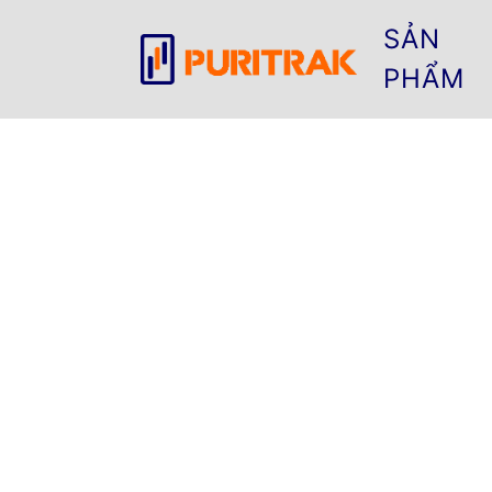
SẢN
PHẨM
TẠI SAO
Ô N