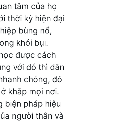
uan tâm của họ
i thời kỳ hiện đại
hiệp bùng nổ,
ong khói bụi.
ã học được cách
ùng với đó thì dân
g nhanh chóng, đô
a ở khắp mọi nơi.
 biện pháp hiệu
ủa người thân và