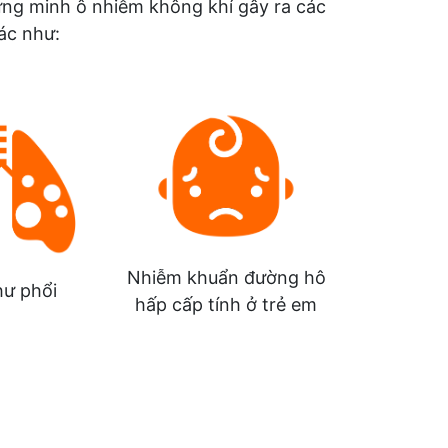
ứng minh ô nhiễm không khí gây ra các
ác như:
Nhiễm khuẩn đường hô
hư phổi
hấp cấp tính ở trẻ em