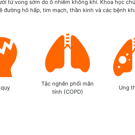
người tử vong sớm do ô nhiễm không khí. Khoa học ch
ề đường hô hấp, tim mạch, thần kinh và các bệnh kh
Tắc nghẽn phổi mãn
 quỵ
Ung t
tính (COPD)